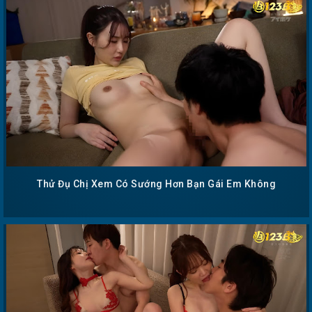
Thử Đụ Chị Xem Có Sướng Hơn Bạn Gái Em Không