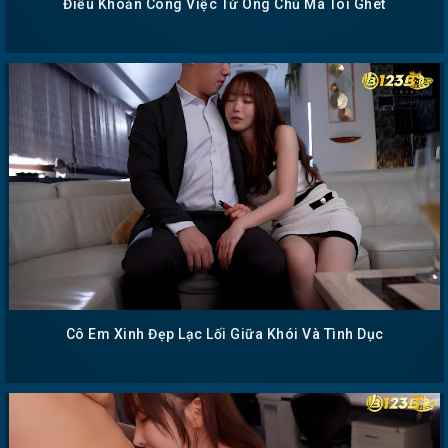
Điều Khoản Công Việc Từ Ông Chủ Mà Tôi Ghét
Cô Em Xinh Đẹp Lạc Lối Giữa Khói Và Tình Dục