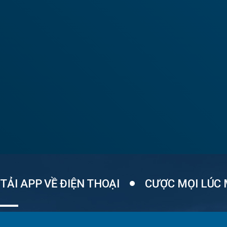
TẢI APP VỀ ĐIỆN THOẠI
CƯỢC MỌI LÚC 
Một ứng dụng APP tích hợp các loại trò chơi, thao tác dễ dàng..