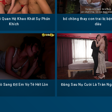
ổi Quan Hệ Khao Khát Sự Phấn
bố chồng thay con trai bị bệ
Khích
dâu
 Sang Địt Em Vợ Tê Hết Lồn
Đằng Sau Nụ Cười Là Tràn N