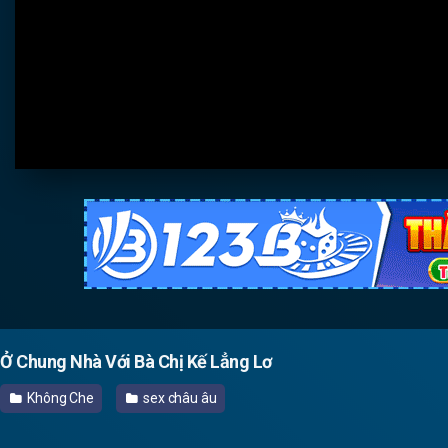
Ở Chung Nhà Với Bà Chị Kế Lẳng Lơ
Không Che
sex châu âu