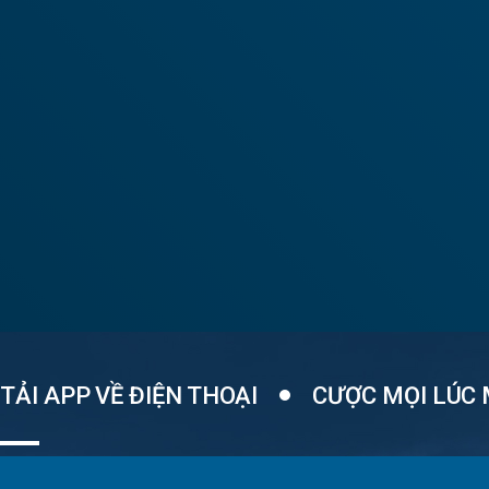
TẢI APP VỀ ĐIỆN THOẠI
CƯỢC MỌI LÚC 
Một ứng dụng APP tích hợp các loại trò chơi, thao tác dễ dàng..