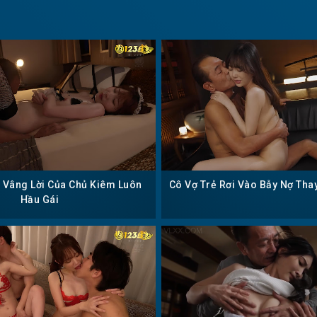
c Vâng Lời Của Chủ Kiêm Luôn
Cô Vợ Trẻ Rơi Vào Bẫy Nợ Tha
Hầu Gái