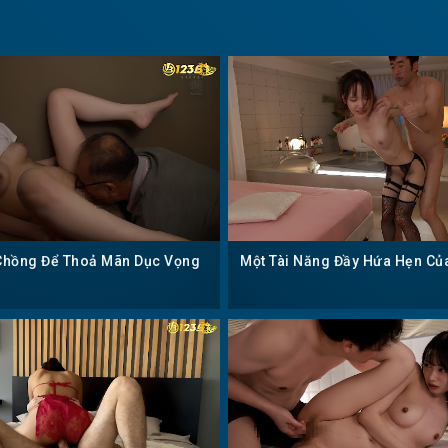
Chồng Để Thoả Mãn Dục Vọng
Một Tài Năng Đầy Hứa Hẹn Của