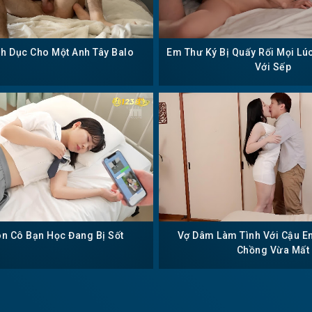
nh Dục Cho Một Anh Tây Balo
Em Thư Ký Bị Quấy Rối Mọi Lú
Với Sếp
ôn Cô Bạn Học Đang Bị Sốt
Vợ Dâm Làm Tình Với Cậu E
Chồng Vừa Mất