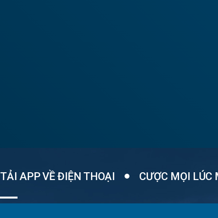
TẢI APP VỀ ĐIỆN THOẠI
CƯỢC MỌI LÚC 
Một ứng dụng APP tích hợp các loại trò chơi, thao tác dễ dàng..