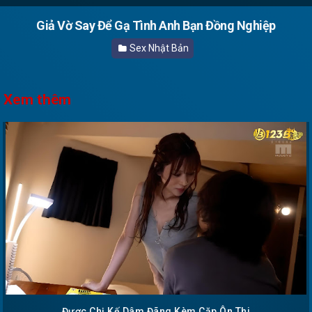
Giả Vờ Say Để Gạ Tình Anh Bạn Đồng Nghiệp
Sex Nhật Bản
Xem thêm
Được Chị Kế Dâm Đãng Kèm Cặp Ôn Thi