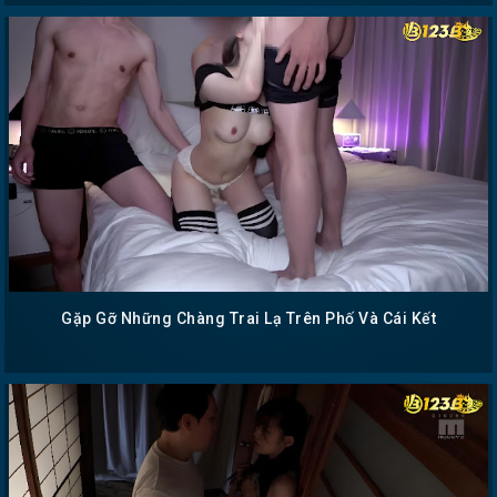
Gặp Gỡ Những Chàng Trai Lạ Trên Phố Và Cái Kết