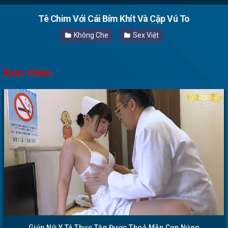
Tê Chim Với Cái Bím Khít Và Cặp Vú To
Không Che
Sex Việt
Xem thêm
Giúp Nữ Y Tá Thực Tập Được Thoả Mãn Cơn Nứng