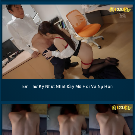
Em Thư Ký Nhút Nhát Đầy Mồ Hôi Và Nụ Hôn