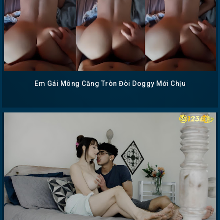
Em Gái Mông Căng Tròn Đòi Doggy Mới Chịu