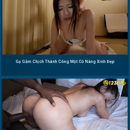
Gạ Gẫm Chịch Thành Công Một Cô Nàng Xinh Đẹp