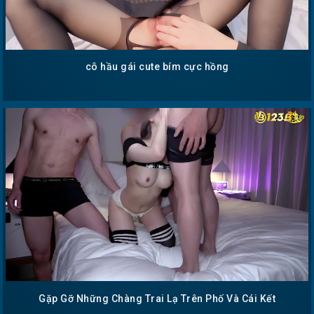
cô hầu gái cute bím cực hồng
Gặp Gỡ Những Chàng Trai Lạ Trên Phố Và Cái Kết