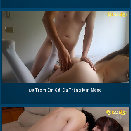
Địt Trộm Em Gái Da Trắng Mịn Màng